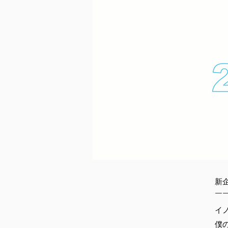
新企
￣
イ
僕