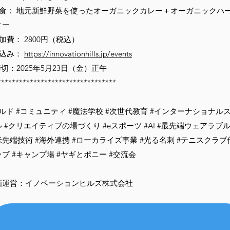
夕食： 地元新鮮野菜を使ったオーガニックカレー＋オーガニックハ
ィー
加費： 2800円（税込）
申込み：
https://innovationhills.jp/events
切：2025年5月23日（金）正午
*********************************
ルド #コミュニティ #魔法学校 #次世代教育 #インターナショナル
 #クリエイティブの場づくり #eスポーツ #AI #最先端ウェアラブル
米先端技術 #海外連携 #ローカライズ事業 #光る名刺 #テニスクラブ
ブ #キャンプ場 #ヤギとポニー #交流会
画運営：イノベーションヒルズ株式会社