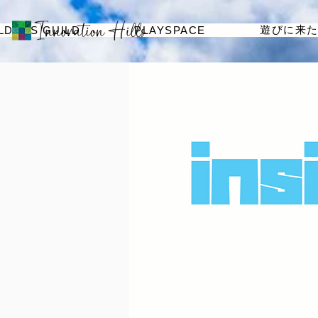
遊びに来
LDERS GUILD
PLAYSPACE