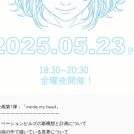
画第1弾：「inside my head」
￣￣￣￣￣￣￣￣￣￣￣￣￣￣
ノベーションヒルズの新構想と計画について
の頭の中で描いている世界について