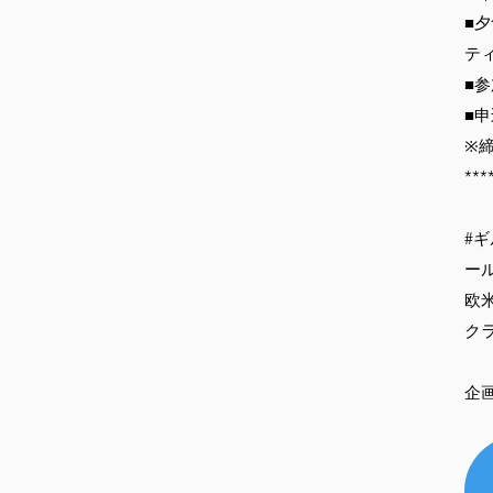
■
テ
■参
■
※締
***
#ギ
ール
欧
クラ
企