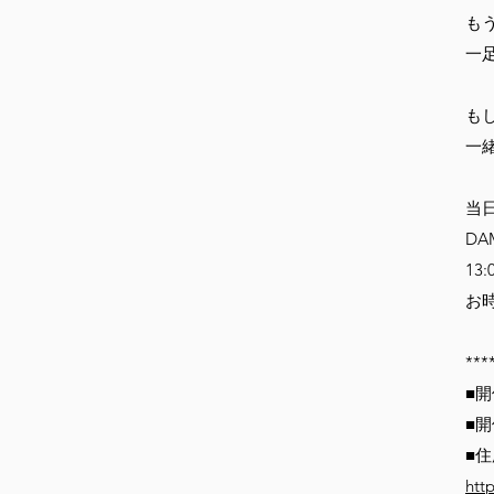
も
一
も
一
当
D
13
お
***
■開
■
■住
htt