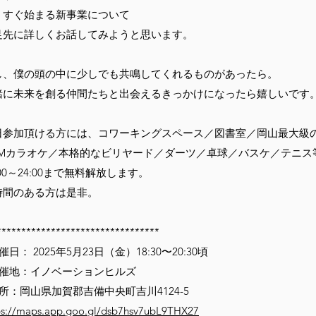
うすぐ始まる新事業について
足先に詳しくお話してみようと思います。
し、僕の頭の中に少しでも共鳴してくれるものがあったら。
緒に未来を創る仲間たちと出会えるきっかけになったら嬉しいです
日参加頂ける方には、コワーキングスペース／図書室／岡山最大級
AMカラオケ／本格的なビリヤード／ダーツ／卓球／バスケ／テニス
:00～24:00まで無料解放します。
時間のある方は是非。
*********************************
催日： 2025年5月23日（金）18:30〜20:30頃
開催地：イノベーションヒルズ
所：岡山県加賀郡吉備中央町吉川4124-5
ps://maps.app.goo.gl/dsb7hsv7ubL9THX27