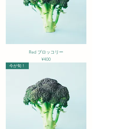
Red ブロッコリー
Price
¥400
今が旬！