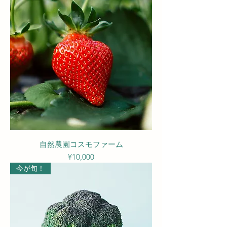
自然農園コスモファーム
Price
¥10,000
今が旬！