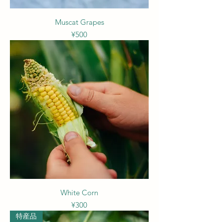
Muscat Grapes
Price
¥500
White Corn
Price
¥300
特産品