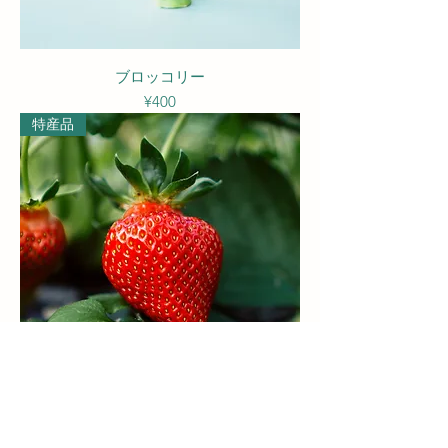
ブロッコリー
Price
¥400
特産品
いちご
Regular Price
Sale Price