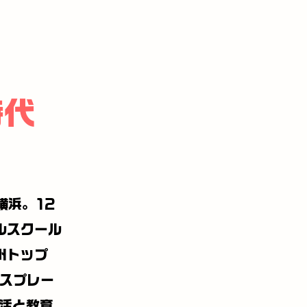
時代
横浜。12
ルスクール
欧州トップ
ニスプレー
活と教育