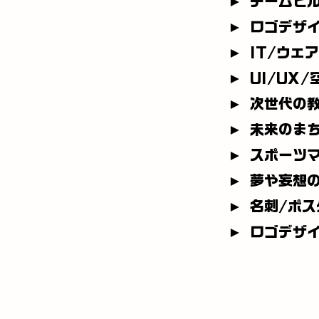
► チームビ
► ロゴデザ
► IT/ウェ
► UI/UX
► 次世代の
► 未来のま
► スポーツ
► 夢や妄想
► 名刺/ポス
► ロゴデザ