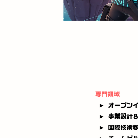
専門領域
► オープン
► 事業設計
► 国際技術