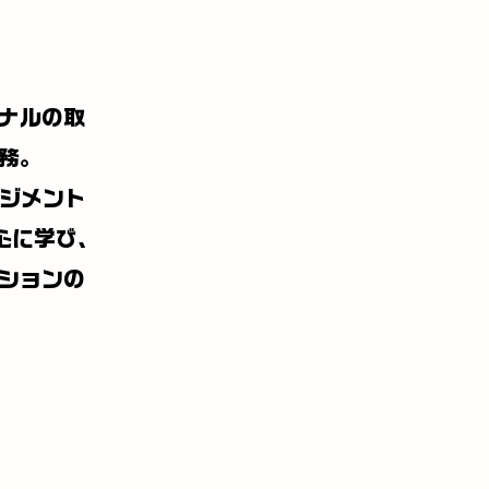
ナルの取
務。
ネジメント
心に学び、
ションの