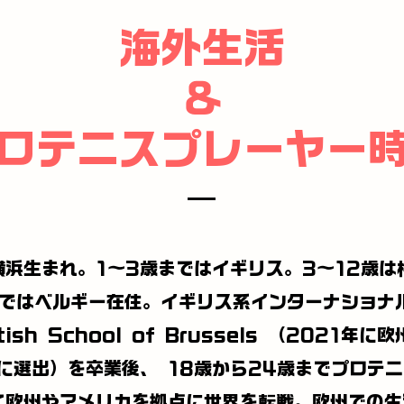
海外生活
＆
ロテニスプレーヤー
横浜生まれ。1～3歳まではイギリス。3～12歳は
まではベルギー在住。イギリス系インターナショナ
itish School of Brussels （2021年に
校に選出）を卒業後、 18歳から24歳までプロテ
て欧州やアメリカを拠点に世界を転戦。欧州での生