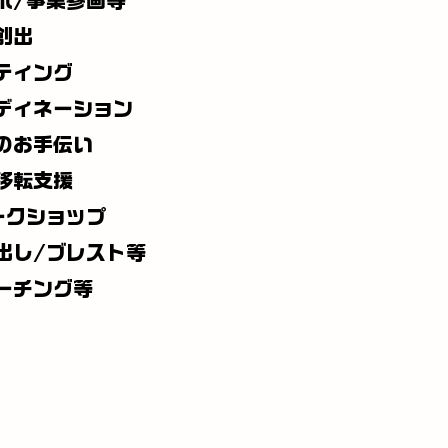
ボ/事業参画等
創出
ティング
ディネーション
のお手伝い
移転支援
ークショップ
出し/ブレスト等
ーチング等