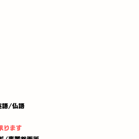
英語/仏語
承ります