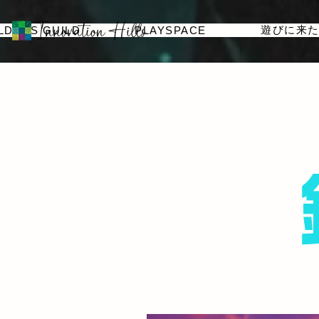
遊びに来
LDERS GUILD
PLAYSPACE