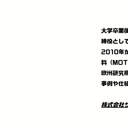
大学卒業
締役とし
2010
科（MO
欧州研究
事例や仕
​株式会社