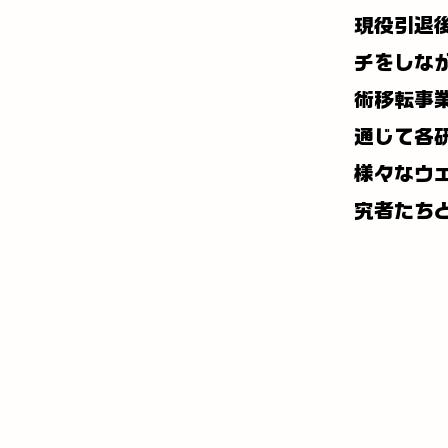
現役引退
チをしな
術移転事
通じて各
様々なウ
究者たち