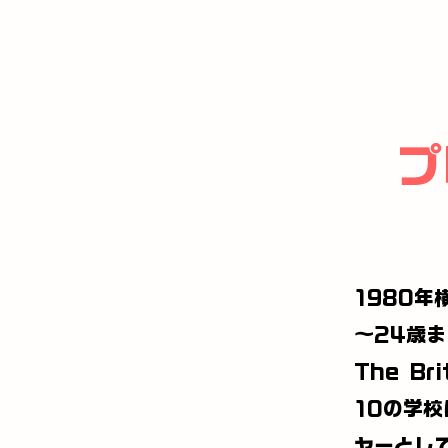
プ
1980年
～24歳
The Br
10の学
ヤーとし