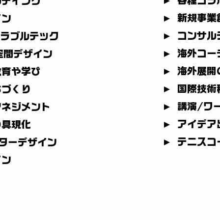
► 各種コラ
ルディング
► 新規事業
イン
► コンサル
アラブルテック
► 海外コー
/空間デザイン
► 海外展開
教育や学び
► 国際技術
ちづくり
► 講演/ワ
マネジメント
► アイデア
の具現化
► テニスコ
ターデザイン
イン