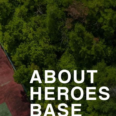
ABOUT
​HEROES
BASE