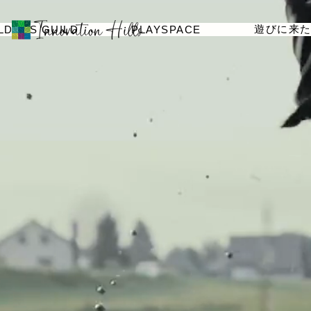
遊びに来
LDERS GUILD
PLAYSPACE