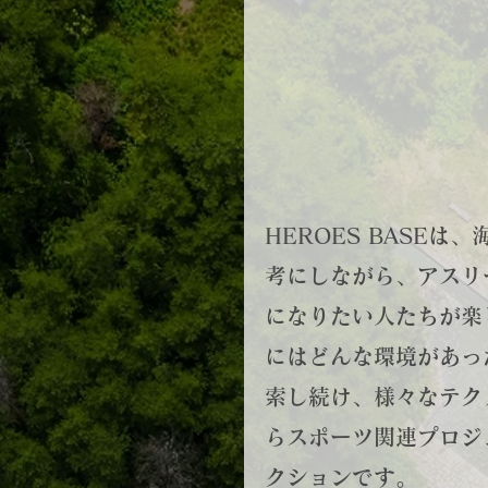
​HEROES BASE
考にしながら、アスリ
になりたい人たちが楽
にはどんな環境があっ
索し続け、様々なテク
らスポーツ関連プロジ
クションです。