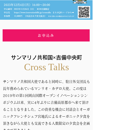
お申込み
サンマリノ共和国×吉備中央町
Cross Talks
サンマリノ共和国大使であると同時に、駐日外交団長も
長年務められているマンリオ・カデロ大使。この度は
2019年の第1回岡山国際オープンイノベーションシン
ポジウム以来、実に4年ぶりに吉備高原都市へ来て頂け
ることとなりました。この貴重な機会に対話会とオーガ
ニックフレンチシェフ宮地氏によるオーガニック夕食を
頂きながら大使とも交流できる人数限定の夕食会を企画