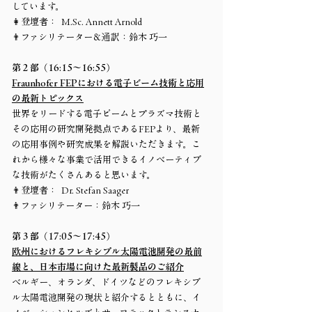
しています。
👩登壇者： M.Sc. Annett Arnold
👨ファシリテーター＆通訳：鈴木 巧一
第２部（16:15～16:55）
Fraunhofer FEPにおける電子ビーム技術と応用
の最新トピックス
世界をリードする電子ビームとプラズマ技術と
その応用の研究開発拠点であるFEPより、最新
の応用事例や研究成果を解説いただきます。こ
れから様々な事業で活用できるイノベーティブ
な技術がたくさんあると思います。
👨登壇者： Dr. Stefan Saager
👨ファシリテーター：鈴木 巧一
第３部（17:05～17:45）
欧州におけるフレキシブル太陽電池開発の最前
線と、日本市場に向けた最新製品のご紹介
ベルギー、オランダ、ドイツなどのフレキシブ
ル太陽電池開発の現状と紹介するとともに、イ