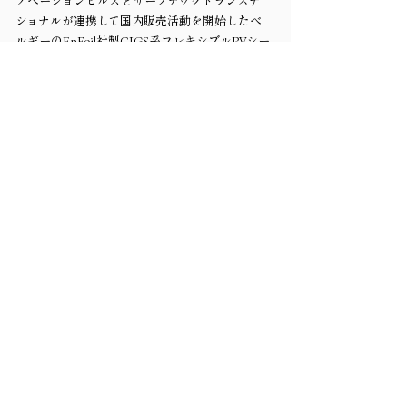
ノベーションヒルズとサーフテックトランスナ
ショナルが連携して国内販売活動を開始したベ
ルギーのEnFoil社製CIGS系フレキシブルPVシー
トおよび建材一体型の軽量PVファサードシート
の最新情報をお届けします。大面積PVシート製
品のサンプル展示も予定しております。
👨登壇者： 鈴木 巧一、
👩ファシリテーター：鈴木 肇
第４部（17:45～18:30）
フラウンホーファーFEPと一緒に実現していけ
ること
イノベーションヒルズが運営する岡山国際オー
プンイノベーションセンター（OIOIC）はフラ
ウンホーファーFEPをはじめとした海外の研究
機関や国内外企業の展示スペースやマッチン
グ、コミュニケーション、コンサルティング等の
サービスを提供しています。大企業からスター
トアップまで、FEPの最先端技術をどうやって
自社の事業に使っていけるのか。今後OIOICを
通じてFEPと岡山が具体的にどんな未来を築き