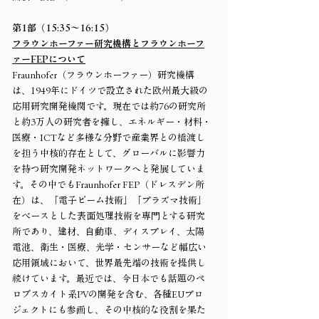
第1部（15:35～16:15）
フラウンホーファー研究機構とフラウンホーフ
ァーFEPについて
Fraunhofer（フラウンホーファー）研究機構
は、1949年にドイツで設立された欧州最大級の
応用研究開発機関です。現在では約76の研究所
と約3万人の研究者を擁し、エネルギー・材料・
医療・ICTなど多様な分野で産業界との橋渡し
を担う中核的存在として、グローバルに影響力
を持つ研究開発ネットワークへと発展していま
す。その中でもFraunhofer FEP（ドレスデン所
在）は、「電子ビーム技術」「プラズマ技術」
をベースとした表面処理技術を専門とする研究
所であり、建材、自動車、ディスプレイ、太陽
電池、衛生・医療、光学・センサーなど幅広い
応用領域において、世界最先端の技術を提供し
続けています。最近では、今日本でも話題のペ
ロブスカイト系PVの開発を含む、各種EUプロ
ジェクトにも参画し、その中核的な役割を果た