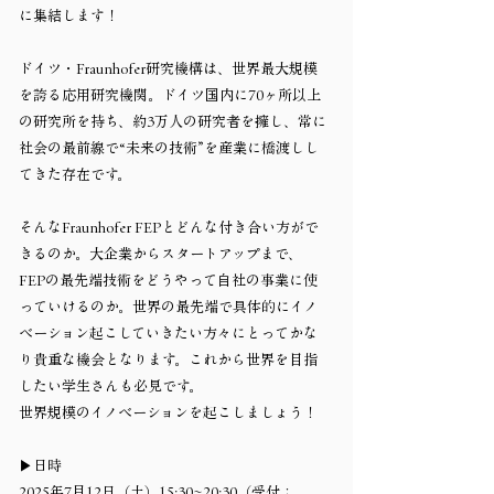
に集結します！
ドイツ・Fraunhofer研究機構は、世界最大規模
を誇る応用研究機関。ドイツ国内に70ヶ所以上
の研究所を持ち、約3万人の研究者を擁し、常に
社会の最前線で“未来の技術”を産業に橋渡しし
てきた存在です。
そんなFraunhofer FEPとどんな付き合い方がで
きるのか。大企業からスタートアップまで、
FEPの最先端技術をどうやって自社の事業に使
っていけるのか。世界の最先端で具体的にイノ
ベーション起こしていきたい方々にとってかな
り貴重な機会となります。これから世界を目指
したい学生さんも必見です。
世界規模のイノベーションを起こしましょう！
▶日時
2025年7月12日（土）15:30~20:30（受付：